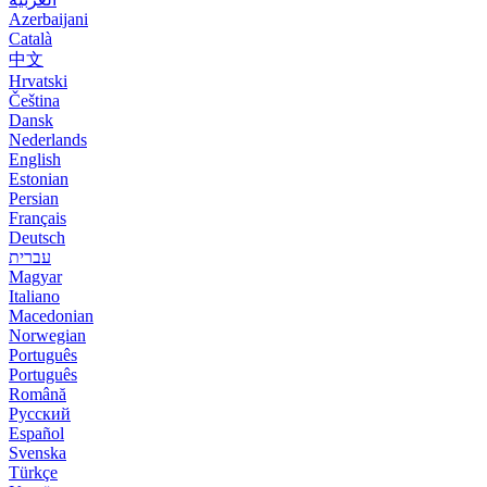
Azerbaijani
Català
中文
Hrvatski
Čeština
Dansk
Nederlands
English
Estonian
Persian
Français
Deutsch
עברית
Magyar
Italiano
Macedonian
Norwegian
Português
Português
Română
Русский
Español
Svenska
Türkçe