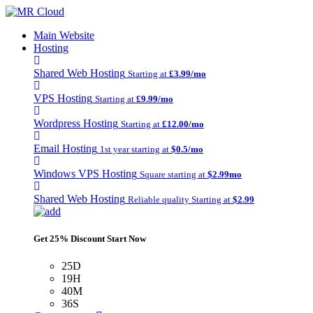
Main Website
Hosting
Shared Web Hosting
Starting at
£3.99/mo
VPS Hosting
Starting at
£9.99/mo
Wordpress Hosting
Starting at
£12.00/mo
Email Hosting
1st year starting at
$0.5/mo
Windows VPS Hosting
Square starting at
$2.99mo
Shared Web Hosting
Reliable quality Starting at
$2.99
Get 25% Discount Start Now
25D
19H
40M
36S