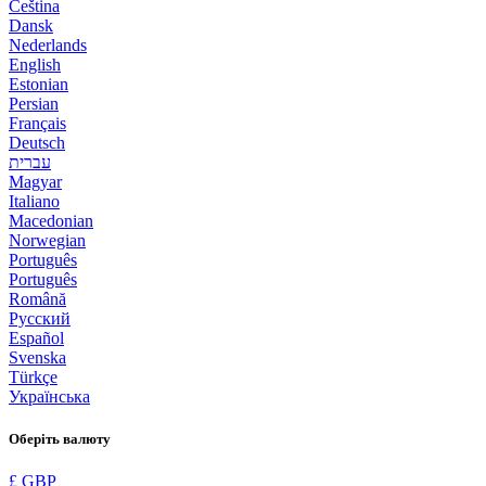
Čeština
Dansk
Nederlands
English
Estonian
Persian
Français
Deutsch
עברית
Magyar
Italiano
Macedonian
Norwegian
Português
Português
Română
Русский
Español
Svenska
Türkçe
Українська
Оберіть валюту
£ GBP