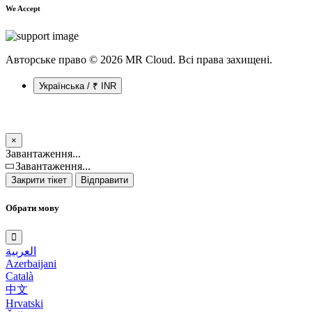
We Accept
Авторське право © 2026 MR Cloud. Всі права захищені.
Українська / ₹ INR
×
Закрити
Завантаження...
тікет
Завантаження...
Закрити тікет
Відправити
Обрати мову
العربية
Azerbaijani
Català
中文
Hrvatski