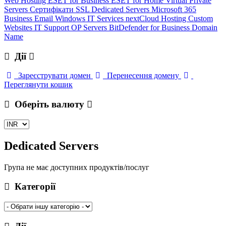
Web Hosting
ESET for Business
ESET for Home
Virtual Private
Servers
Сертифікати SSL
Dedicated Servers
Microsoft 365
Business Email
Windows
IT Services
nextCloud Hosting
Custom
Websites
IT Support
OP Servers
BitDefender for Business
Domain
Name
Дії
Зареєструвати домен
Перенесення домену
Переглянути кошик
Оберіть валюту
Dedicated Servers
Група не має доступних продуктів/послуг
Категорії